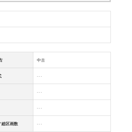
古
中古
式
---
---
---
／総区画数
---