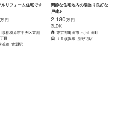
フルリフォーム住宅です
閑静な住宅地内の陽当り良好な
戸建♪
2,180
万
円
万
円
3LDK
川県相模原市中央区東淵
東京都町田市上小山田町
1丁目
ＪＲ横浜線
淵野辺駅
横浜線
古淵駅