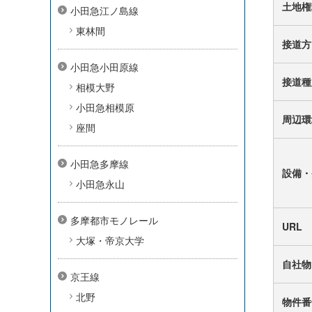
土地権
小田急江ノ島線
東林間
接道方
小田急小田原線
接道種
相模大野
小田急相模原
周辺環
座間
小田急多摩線
設備・
小田急永山
多摩都市モノレール
URL
大塚・帝京大学
自社物
京王線
北野
物件番