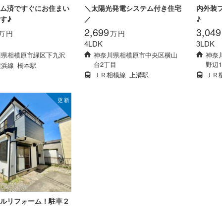
ム済ですぐにお住まい
＼太陽光発電システム付き住宅
内外装
す♪
／
♪
2,699
3,049
万
円
万
円
4LDK
3LDK
川県相模原市緑区下九沢
神奈川県相模原市中央区横山
神奈
台2丁目
野辺
横浜線
橋本駅
ＪＲ相模線
上溝駅
ＪＲ
ルリフォーム！駐車２