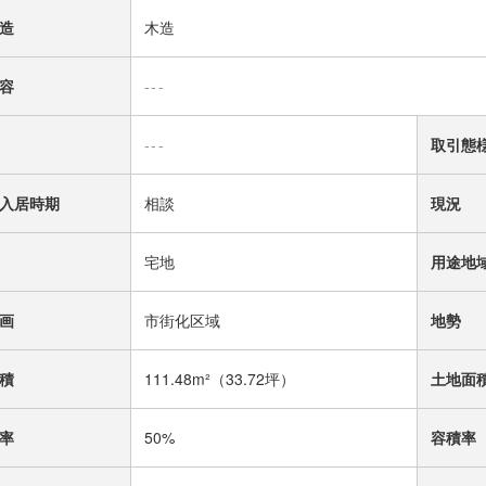
造
木造
容
---
---
取引態
入居時期
相談
現況
宅地
用途地
画
市街化区域
地勢
積
111.48m²
（33.72坪）
土地面
率
50%
容積率