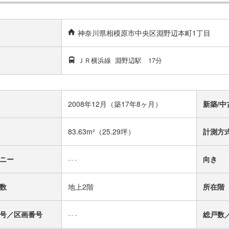
神奈川県相模原市中央区淵野辺本町1丁目
ＪＲ横浜線
淵野辺駅
17分
2008年12月（築17年8ヶ月）
新築/中
83.63m²
（25.29坪）
計測方
ニー
---
向き
数
地上2階
所在階
号／区画番号
---
総戸数