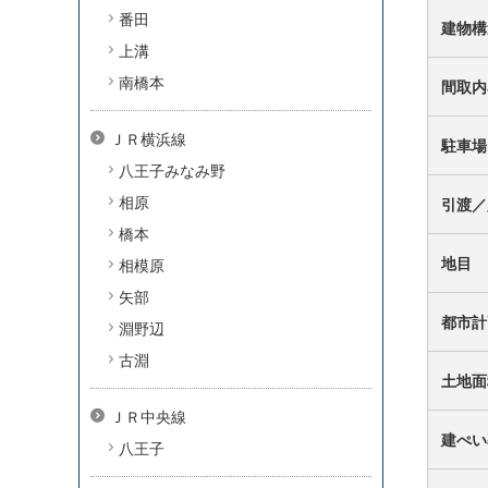
番田
建物構
上溝
南橋本
間取内
ＪＲ横浜線
駐車場
八王子みなみ野
相原
引渡／
橋本
地目
相模原
矢部
都市計
淵野辺
古淵
土地面
ＪＲ中央線
建ぺい
八王子