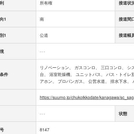
利
所有権
接道状
向1
南
接道間
別1
公道
接道幅
境
---
リノベーション
ガスコンロ
三口コンロ
シ
条件
台
浴室乾燥機
ユニットバス
バス・トイレ
アホン
プロパンガス
公営水道
排水下水
https://suumo.jp/chukoikkodate/kanagawa/sc_sa
---
状態
号
8147