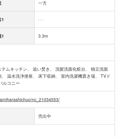
況
一方
口1
---
員1
3.3m
ステムキッチン
追い焚き
洗髪洗面化粧台
独立洗面
別
温水洗浄便座
床下収納
室内洗濯機置き場
TVド
バルコニー
gamiharashichuo/nc_21034553/
売出中