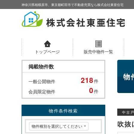
神奈川県相模原市、東京都町田市で不動産売買なら株式会社東亜住宅
トップページ
販売中物件一覧
掲載物件数
物
218
件
一般公開物件
0
件
会員限定物件
物件条件検索
中古
吹抜