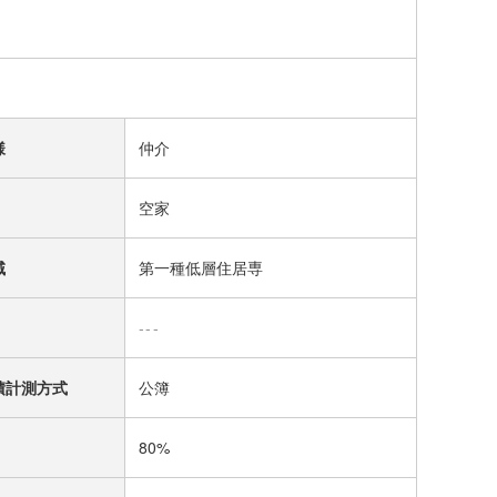
様
仲介
空家
域
第一種低層住居専
---
積計測方式
公簿
80%