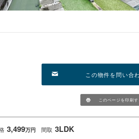
この物件を問い合
このページを印刷す
3,499
3LDK
格
間取
万
円