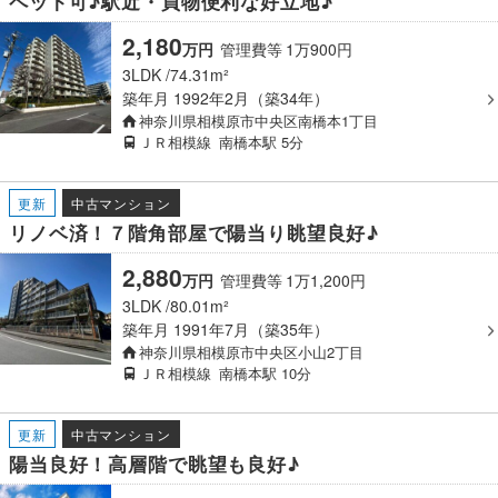
ペット可♪駅近・買物便利な好立地♪
2,180
万
円
管理費等
1
万
900
円
3LDK
74.31m²
築年月
1992年2月（築34年）
神奈川県相模原市中央区南橋本1丁目
ＪＲ相模線
南橋本駅
5分
更新
中古マンション
リノベ済！７階角部屋で陽当り眺望良好♪
2,880
万
円
管理費等
1
万
1,200
円
3LDK
80.01m²
築年月
1991年7月（築35年）
神奈川県相模原市中央区小山2丁目
ＪＲ相模線
南橋本駅
10分
更新
中古マンション
陽当良好！高層階で眺望も良好♪