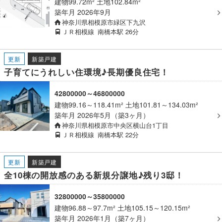
建物99.72m² 土地102.84m²
築年月
2026年9月
神奈川県相模原市緑区下九沢
ＪＲ相模線
南橋本駅
26分
更新
新築戸建
子育てにうれしい住環境♪長期優良住宅！
42800000～46800000
建物99.16～118.41m² 土地101.81～134.03m²
築年月
2026年5月（築3ヶ月）
神奈川県相模原市中央区横山台1丁目
ＪＲ相模線
南橋本駅
22分
更新
新築戸建
全10棟の開放感のある新規分譲地♪残り3邸！
32800000～35800000
建物96.88～97.7m² 土地105.15～120.15m²
築年月
2026年1月（築7ヶ月）