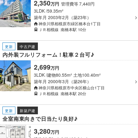
2,350
万
円
管理費等
7,440
円
3LDK
59.35m²
築年月
2003年2月（築23年）
神奈川県相模原市緑区橋本台1丁目
ＪＲ相模線
南橋本駅
10分
更新
中古戸建
内外装フルリフォーム！駐車２台可♪
2,699
万
円
3LDK
建物80.55m² 土地100.40m²
築年月
2000年3月（築26年）
神奈川県相模原市中央区横山台1丁目
ＪＲ相模線
南橋本駅
20分
更新
新築戸建
全室南東向きで日当たり良好♪
3,280
万
円