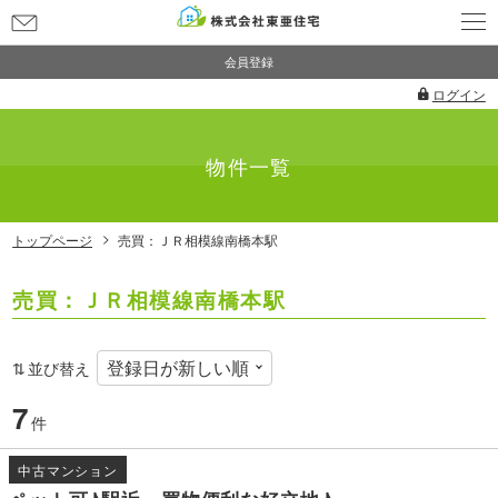
お
問
会員登録
い
ログイン
合
わ
せ
物件一覧
トップページ
売買：ＪＲ相模線南橋本駅
売買：ＪＲ相模線南橋本駅
並び替え
7
件
中古マンション